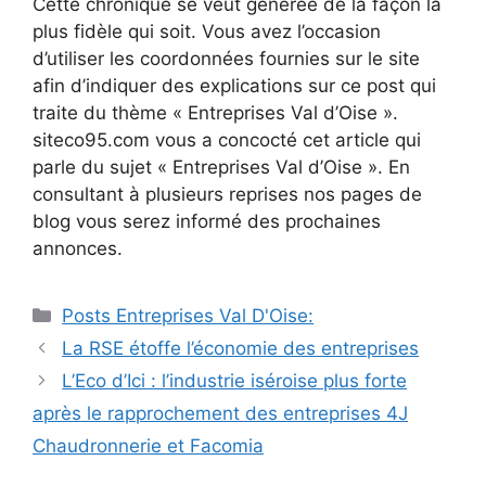
Cette chronique se veut générée de la façon la
plus fidèle qui soit. Vous avez l’occasion
d’utiliser les coordonnées fournies sur le site
afin d’indiquer des explications sur ce post qui
traite du thème « Entreprises Val d’Oise ».
siteco95.com vous a concocté cet article qui
parle du sujet « Entreprises Val d’Oise ». En
consultant à plusieurs reprises nos pages de
blog vous serez informé des prochaines
annonces.
Catégories
Posts Entreprises Val D'Oise:
Navigation
La RSE étoffe l’économie des entreprises
des
L’Eco d’Ici : l’industrie iséroise plus forte
articles
après le rapprochement des entreprises 4J
Chaudronnerie et Facomia