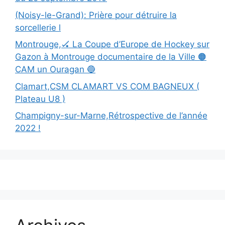
(Noisy-le-Grand): Prière pour détruire la
sorcellerie l
Montrouge,🏑 La Coupe d’Europe de Hockey sur
Gazon à Montrouge documentaire de la Ville 🟠
CAM un Ouragan 🔵
Clamart,CSM CLAMART VS COM BAGNEUX (
Plateau U8 )
Champigny-sur-Marne,Rétrospective de l’année
2022 !