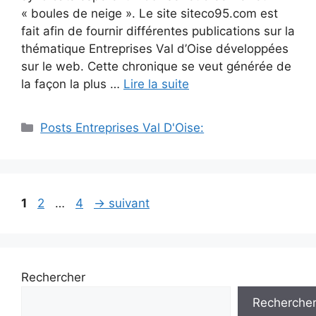
« boules de neige ». Le site siteco95.com est
fait afin de fournir différentes publications sur la
thématique Entreprises Val d’Oise développées
sur le web. Cette chronique se veut générée de
la façon la plus …
Lire la suite
Catégories
Posts Entreprises Val D'Oise:
Navigation
Page
Page
Page
1
2
…
4
→
suivant
des
articles
Rechercher
Recherche