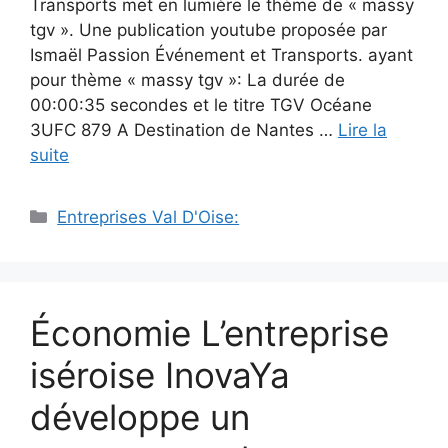
Transports met en lumière le thème de « massy
tgv ». Une publication youtube proposée par
Ismaël Passion Événement et Transports. ayant
pour thème « massy tgv »: La durée de
00:00:35 secondes et le titre TGV Océane
3UFC 879 A Destination de Nantes …
Lire la
suite
Catégories
Entreprises Val D'Oise:
Économie L’entreprise
iséroise InovaYa
développe un