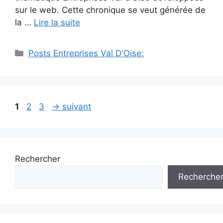
sur le web. Cette chronique se veut générée de
la …
Lire la suite
Catégories
Posts Entreprises Val D'Oise:
Navigation
Page
Page
Page
1
2
3
→
suivant
des
articles
Rechercher
Recherche