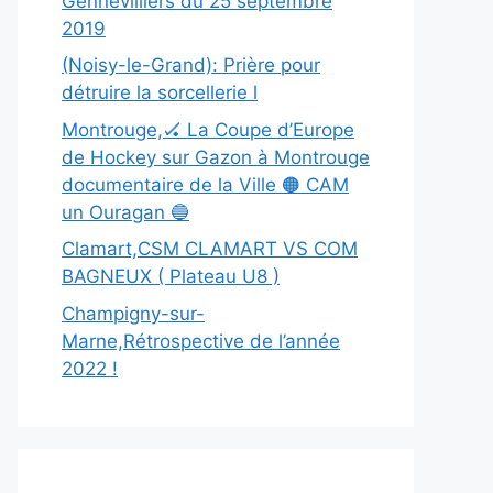
Gennevilliers du 25 septembre
2019
(Noisy-le-Grand): Prière pour
détruire la sorcellerie l
Montrouge,🏑 La Coupe d’Europe
de Hockey sur Gazon à Montrouge
documentaire de la Ville 🟠 CAM
un Ouragan 🔵
Clamart,CSM CLAMART VS COM
BAGNEUX ( Plateau U8 )
Champigny-sur-
Marne,Rétrospective de l’année
2022 !