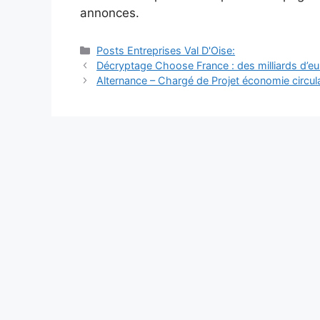
annonces.
Catégories
Posts Entreprises Val D'Oise:
Navigation
Décryptage Choose France : des milliards d’e
des
Alternance – Chargé de Projet économie circula
articles