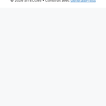
© 2026 SITECO95
• Construit avec
GeneratePress