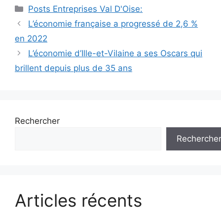
Catégories
Posts Entreprises Val D'Oise:
Navigation
L’économie française a progressé de 2,6 %
des
en 2022
articles
L’économie d’Ille-et-Vilaine a ses Oscars qui
brillent depuis plus de 35 ans
Rechercher
Recherche
Articles récents