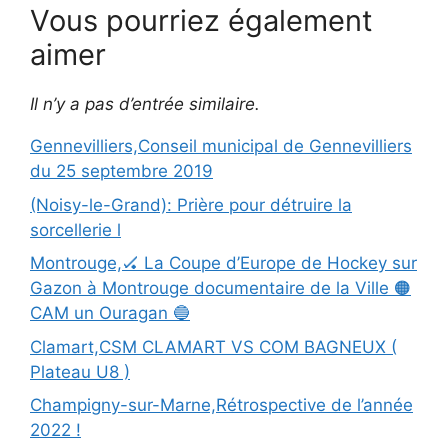
Vous pourriez également
aimer
Il n’y a pas d’entrée similaire.
Gennevilliers,Conseil municipal de Gennevilliers
du 25 septembre 2019
(Noisy-le-Grand): Prière pour détruire la
sorcellerie l
Montrouge,🏑 La Coupe d’Europe de Hockey sur
Gazon à Montrouge documentaire de la Ville 🟠
CAM un Ouragan 🔵
Clamart,CSM CLAMART VS COM BAGNEUX (
Plateau U8 )
Champigny-sur-Marne,Rétrospective de l’année
2022 !