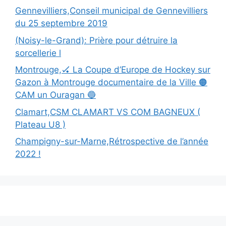
Gennevilliers,Conseil municipal de Gennevilliers
du 25 septembre 2019
(Noisy-le-Grand): Prière pour détruire la
sorcellerie l
Montrouge,🏑 La Coupe d’Europe de Hockey sur
Gazon à Montrouge documentaire de la Ville 🟠
CAM un Ouragan 🔵
Clamart,CSM CLAMART VS COM BAGNEUX (
Plateau U8 )
Champigny-sur-Marne,Rétrospective de l’année
2022 !