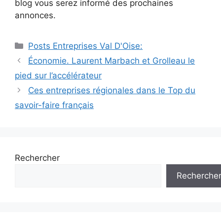
blog vous serez informé des prochaines
annonces.
Catégories
Posts Entreprises Val D'Oise:
Navigation
Économie. Laurent Marbach et Grolleau le
des
pied sur l’accélérateur
articles
Ces entreprises régionales dans le Top du
savoir-faire français
Rechercher
Recherche