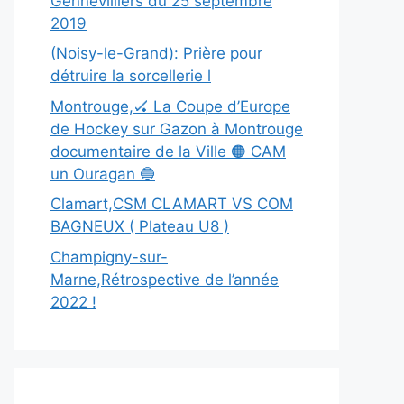
Gennevilliers du 25 septembre
2019
(Noisy-le-Grand): Prière pour
détruire la sorcellerie l
Montrouge,🏑 La Coupe d’Europe
de Hockey sur Gazon à Montrouge
documentaire de la Ville 🟠 CAM
un Ouragan 🔵
Clamart,CSM CLAMART VS COM
BAGNEUX ( Plateau U8 )
Champigny-sur-
Marne,Rétrospective de l’année
2022 !