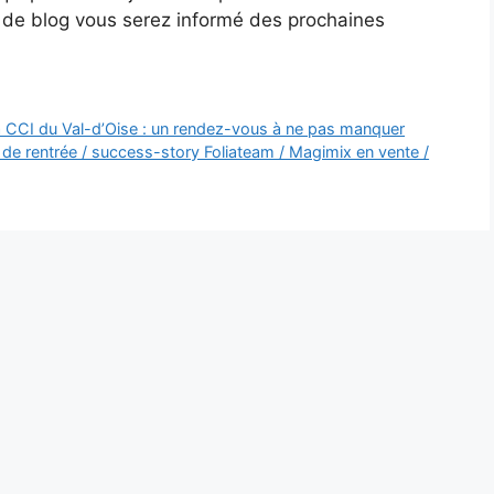
s de blog vous serez informé des prochaines
a CCI du Val-d’Oise : un rendez-vous à ne pas manquer
e rentrée / success-story Foliateam / Magimix en vente /