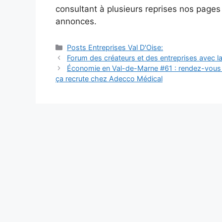
consultant à plusieurs reprises nos page
annonces.
Catégories
Posts Entreprises Val D'Oise:
Navigation
Forum des créateurs et des entreprises avec l
des
Économie en Val-de-Marne #61 : rendez-vous d
articles
ça recrute chez Adecco Médical