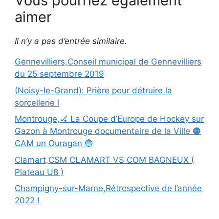
Vous pourriez également
aimer
Il n’y a pas d’entrée similaire.
Gennevilliers,Conseil municipal de Gennevilliers
du 25 septembre 2019
(Noisy-le-Grand): Prière pour détruire la
sorcellerie l
Montrouge,🏑 La Coupe d’Europe de Hockey sur
Gazon à Montrouge documentaire de la Ville 🟠
CAM un Ouragan 🔵
Clamart,CSM CLAMART VS COM BAGNEUX (
Plateau U8 )
Champigny-sur-Marne,Rétrospective de l’année
2022 !