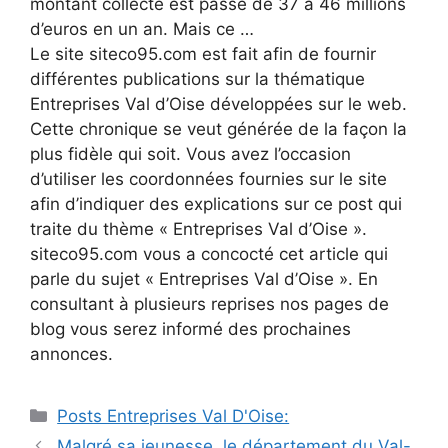
montant collecté est passé de 37 à 46 millions
d’euros en un an. Mais ce …
Le site siteco95.com est fait afin de fournir
différentes publications sur la thématique
Entreprises Val d’Oise développées sur le web.
Cette chronique se veut générée de la façon la
plus fidèle qui soit. Vous avez l’occasion
d’utiliser les coordonnées fournies sur le site
afin d’indiquer des explications sur ce post qui
traite du thème « Entreprises Val d’Oise ».
siteco95.com vous a concocté cet article qui
parle du sujet « Entreprises Val d’Oise ». En
consultant à plusieurs reprises nos pages de
blog vous serez informé des prochaines
annonces.
Catégories
Posts Entreprises Val D'Oise:
Navigation
Malgré sa jeunesse, le département du Val-