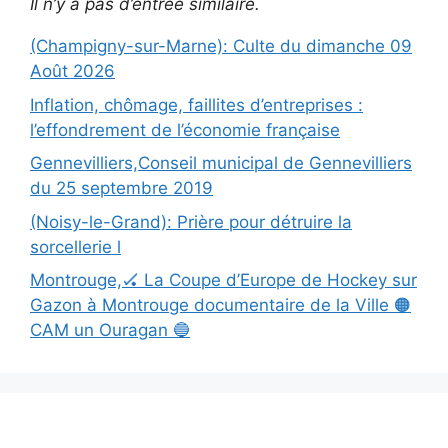
Il n’y a pas d’entrée similaire.
(Champigny-sur-Marne): Culte du dimanche 09
Août 2026
Inflation, chômage, faillites d’entreprises :
l’effondrement de l’économie française
Gennevilliers,Conseil municipal de Gennevilliers
du 25 septembre 2019
(Noisy-le-Grand): Prière pour détruire la
sorcellerie l
Montrouge,🏑 La Coupe d’Europe de Hockey sur
Gazon à Montrouge documentaire de la Ville 🟠
CAM un Ouragan 🔵