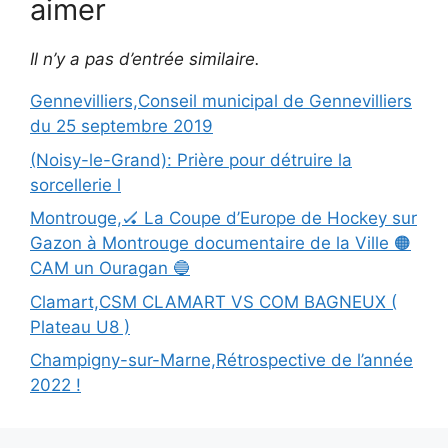
aimer
Il n’y a pas d’entrée similaire.
Gennevilliers,Conseil municipal de Gennevilliers
du 25 septembre 2019
(Noisy-le-Grand): Prière pour détruire la
sorcellerie l
Montrouge,🏑 La Coupe d’Europe de Hockey sur
Gazon à Montrouge documentaire de la Ville 🟠
CAM un Ouragan 🔵
Clamart,CSM CLAMART VS COM BAGNEUX (
Plateau U8 )
Champigny-sur-Marne,Rétrospective de l’année
2022 !