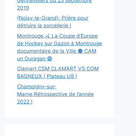
Gennevilliers du 25 septembre
2019
(Noisy-le-Grand): Prière pour
détruire la sorcellerie l
Montrouge,🏑 La Coupe d’Europe
de Hockey sur Gazon à Montrouge
documentaire de la Ville 🟠 CAM
un Ouragan 🔵
Clamart,CSM CLAMART VS COM
BAGNEUX ( Plateau U8 )
Champigny-sur-
Marne,Rétrospective de l’année
2022 !