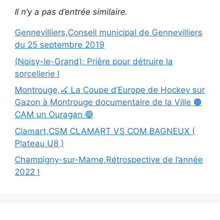
Il n’y a pas d’entrée similaire.
Gennevilliers,Conseil municipal de Gennevilliers
du 25 septembre 2019
(Noisy-le-Grand): Prière pour détruire la
sorcellerie l
Montrouge,🏑 La Coupe d’Europe de Hockey sur
Gazon à Montrouge documentaire de la Ville 🟠
CAM un Ouragan 🔵
Clamart,CSM CLAMART VS COM BAGNEUX (
Plateau U8 )
Champigny-sur-Marne,Rétrospective de l’année
2022 !