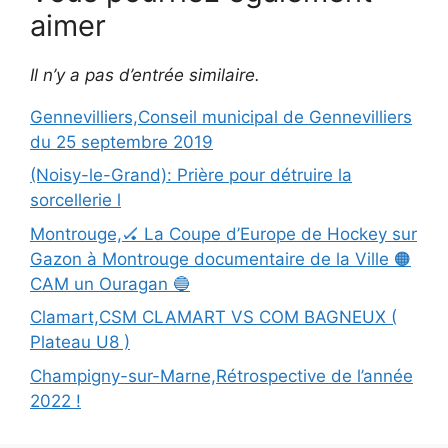
aimer
Il n’y a pas d’entrée similaire.
Gennevilliers,Conseil municipal de Gennevilliers
du 25 septembre 2019
(Noisy-le-Grand): Prière pour détruire la
sorcellerie l
Montrouge,🏑 La Coupe d’Europe de Hockey sur
Gazon à Montrouge documentaire de la Ville 🟠
CAM un Ouragan 🔵
Clamart,CSM CLAMART VS COM BAGNEUX (
Plateau U8 )
Champigny-sur-Marne,Rétrospective de l’année
2022 !