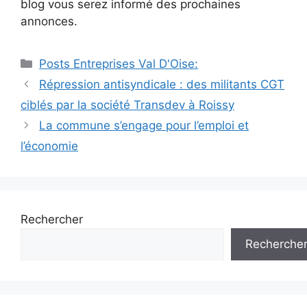
blog vous serez informé des prochaines
annonces.
Catégories
Posts Entreprises Val D'Oise:
Navigation
Répression antisyndicale : des militants CGT
des
ciblés par la société Transdev à Roissy
articles
La commune s’engage pour l’emploi et
l’économie
Rechercher
Recherche