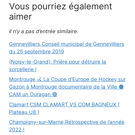
Vous pourriez également
aimer
Il n’y a pas d’entrée similaire.
Gennevilliers,Conseil municipal de Gennevilliers
du 25 septembre 2019
(Noisy-le-Grand): Prière pour détruire la
sorcellerie l
Montrouge,🏑 La Coupe d’Europe de Hockey sur
Gazon à Montrouge documentaire de la Ville 🟠
CAM un Ouragan 🔵
Clamart,CSM CLAMART VS COM BAGNEUX (
Plateau U8 )
Champigny-sur-Marne,Rétrospective de l’année
2022 !