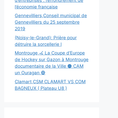
d’entreprises : l’effondrement de
l’économie française
Gennevilliers,Conseil municipal de
Gennevilliers du 25 septembre
2019
(Noisy-le-Grand): Prière pour
détruire la sorcellerie l
Montrouge,🏑 La Coupe d’Europe
de Hockey sur Gazon à Montrouge
documentaire de la Ville 🟠 CAM
un Ouragan 🔵
Clamart,CSM CLAMART VS COM
BAGNEUX ( Plateau U8 )