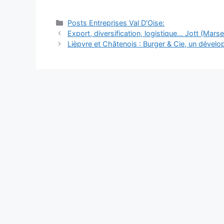
Catégories
Posts Entreprises Val D'Oise:
Navigation
Export, diversification, logistique… Jott (Mars
des
Lièpvre et Châtenois : Burger & Cie, un dével
articles