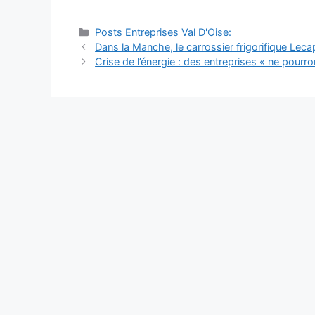
Catégories
Posts Entreprises Val D'Oise:
Navigation
Dans la Manche, le carrossier frigorifique Leca
des
Crise de l’énergie : des entreprises « ne pourr
articles