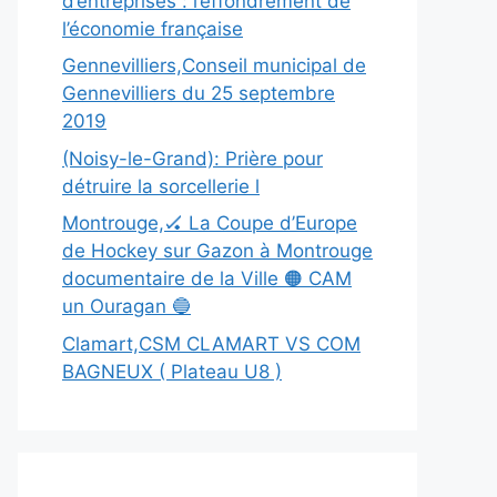
d’entreprises : l’effondrement de
l’économie française
Gennevilliers,Conseil municipal de
Gennevilliers du 25 septembre
2019
(Noisy-le-Grand): Prière pour
détruire la sorcellerie l
Montrouge,🏑 La Coupe d’Europe
de Hockey sur Gazon à Montrouge
documentaire de la Ville 🟠 CAM
un Ouragan 🔵
Clamart,CSM CLAMART VS COM
BAGNEUX ( Plateau U8 )