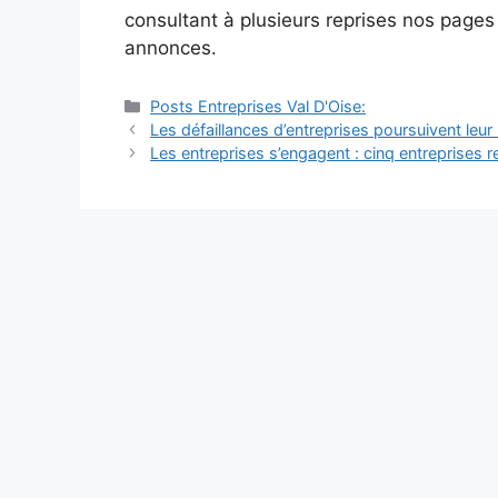
consultant à plusieurs reprises nos page
annonces.
Catégories
Posts Entreprises Val D'Oise:
Navigation
Les défaillances d’entreprises poursuivent leu
des
Les entreprises s’engagent : cinq entreprises re
articles