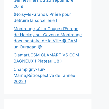
Gennevilliers du 25 septembre
2019
(Noisy-le-Grand): Prière pour
détruire la sorcellerie l
Montrouge,🏑 La Coupe d’Europe
de Hockey sur Gazon à Montrouge
documentaire de la Ville 🟠 CAM
un Ouragan 🔵
Clamart,CSM CLAMART VS COM
BAGNEUX ( Plateau U8 )
Champigny-sur-
Marne,Rétrospective de l’année
2022 !