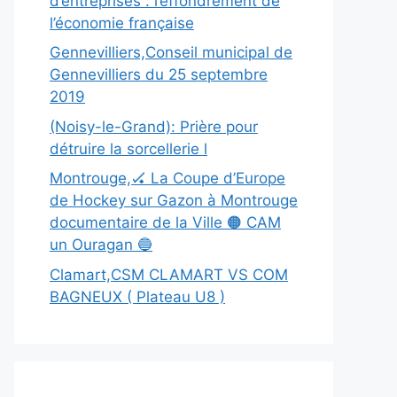
d’entreprises : l’effondrement de
l’économie française
Gennevilliers,Conseil municipal de
Gennevilliers du 25 septembre
2019
(Noisy-le-Grand): Prière pour
détruire la sorcellerie l
Montrouge,🏑 La Coupe d’Europe
de Hockey sur Gazon à Montrouge
documentaire de la Ville 🟠 CAM
un Ouragan 🔵
Clamart,CSM CLAMART VS COM
BAGNEUX ( Plateau U8 )