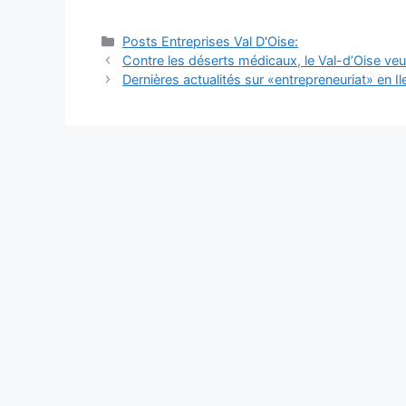
Catégories
Posts Entreprises Val D'Oise:
Navigation
Contre les déserts médicaux, le Val-d’Oise veu
des
Dernières actualités sur «entrepreneuriat» en I
articles