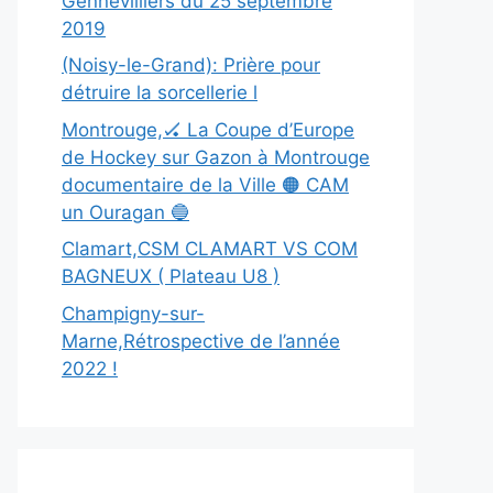
Gennevilliers du 25 septembre
2019
(Noisy-le-Grand): Prière pour
détruire la sorcellerie l
Montrouge,🏑 La Coupe d’Europe
de Hockey sur Gazon à Montrouge
documentaire de la Ville 🟠 CAM
un Ouragan 🔵
Clamart,CSM CLAMART VS COM
BAGNEUX ( Plateau U8 )
Champigny-sur-
Marne,Rétrospective de l’année
2022 !