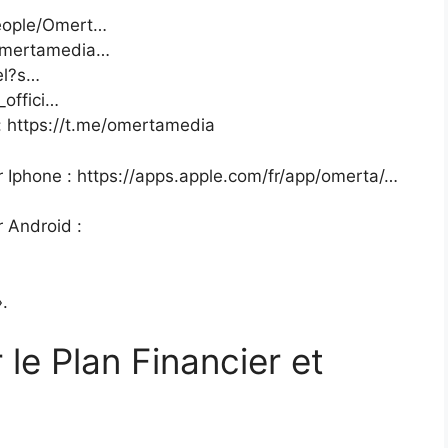
eople/Omert…
/omertamedia…
iel?s…
_offici…
 https://t.me/omertamedia
 Iphone : https://apps.apple.com/fr/app/omerta/…
 Android :
.
 le Plan Financier et