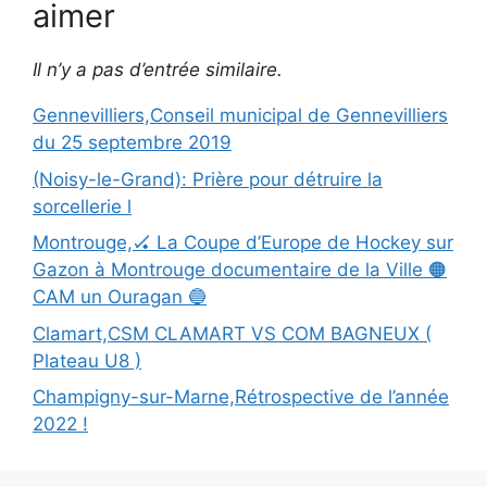
aimer
Il n’y a pas d’entrée similaire.
Gennevilliers,Conseil municipal de Gennevilliers
du 25 septembre 2019
(Noisy-le-Grand): Prière pour détruire la
sorcellerie l
Montrouge,🏑 La Coupe d’Europe de Hockey sur
Gazon à Montrouge documentaire de la Ville 🟠
CAM un Ouragan 🔵
Clamart,CSM CLAMART VS COM BAGNEUX (
Plateau U8 )
Champigny-sur-Marne,Rétrospective de l’année
2022 !