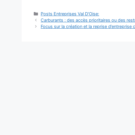
Catégories
Posts Entreprises Val D'Oise:
Navigation
Carburants : des accès prioritaires ou des res
des
Focus sur la création et la reprise d’entreprise
articles