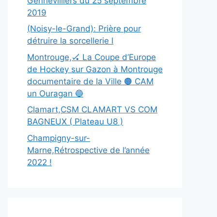
Gennevilliers du 25 septembre
2019
(Noisy-le-Grand): Prière pour
détruire la sorcellerie l
Montrouge,🏑 La Coupe d’Europe
de Hockey sur Gazon à Montrouge
documentaire de la Ville 🟠 CAM
un Ouragan 🔵
Clamart,CSM CLAMART VS COM
BAGNEUX ( Plateau U8 )
Champigny-sur-
Marne,Rétrospective de l’année
2022 !