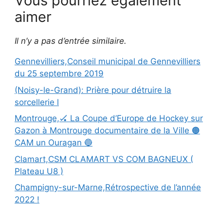
Vous pourriez également
aimer
Il n’y a pas d’entrée similaire.
Gennevilliers,Conseil municipal de Gennevilliers
du 25 septembre 2019
(Noisy-le-Grand): Prière pour détruire la
sorcellerie l
Montrouge,🏑 La Coupe d’Europe de Hockey sur
Gazon à Montrouge documentaire de la Ville 🟠
CAM un Ouragan 🔵
Clamart,CSM CLAMART VS COM BAGNEUX (
Plateau U8 )
Champigny-sur-Marne,Rétrospective de l’année
2022 !