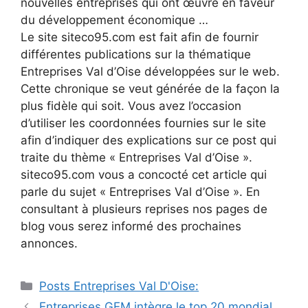
nouvelles entreprises qui ont œuvré en faveur
du développement économique …
Le site siteco95.com est fait afin de fournir
différentes publications sur la thématique
Entreprises Val d’Oise développées sur le web.
Cette chronique se veut générée de la façon la
plus fidèle qui soit. Vous avez l’occasion
d’utiliser les coordonnées fournies sur le site
afin d’indiquer des explications sur ce post qui
traite du thème « Entreprises Val d’Oise ».
siteco95.com vous a concocté cet article qui
parle du sujet « Entreprises Val d’Oise ». En
consultant à plusieurs reprises nos pages de
blog vous serez informé des prochaines
annonces.
Catégories
Posts Entreprises Val D'Oise:
Navigation
Entreprises GEM intègre le top 20 mondial,