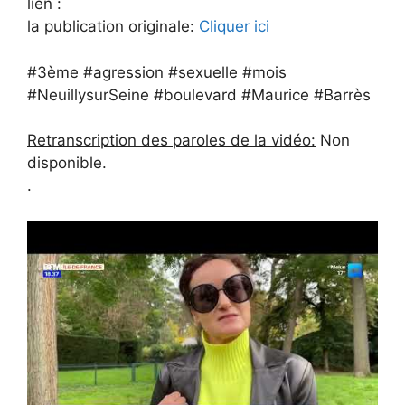
lien :
la publication originale:
Cliquer ici
#3ème #agression #sexuelle #mois
#NeuillysurSeine #boulevard #Maurice #Barrès
Retranscription des paroles de la vidéo:
Non
disponible.
.