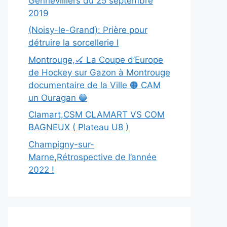
Gennevilliers du 25 septembre
2019
(Noisy-le-Grand): Prière pour
détruire la sorcellerie l
Montrouge,🏑 La Coupe d’Europe
de Hockey sur Gazon à Montrouge
documentaire de la Ville 🟠 CAM
un Ouragan 🔵
Clamart,CSM CLAMART VS COM
BAGNEUX ( Plateau U8 )
Champigny-sur-
Marne,Rétrospective de l’année
2022 !