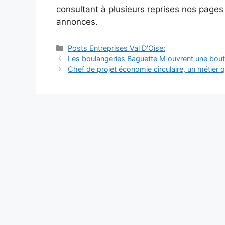
consultant à plusieurs reprises nos page
annonces.
Catégories
Posts Entreprises Val D'Oise:
Navigation
Les boulangeries Baguette M ouvrent une bouti
des
Chef de projet économie circulaire, un métier qu
articles