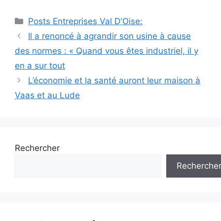
Catégories
Posts Entreprises Val D'Oise:
Navigation
Il a renoncé à agrandir son usine à cause
des
des normes : « Quand vous êtes industriel, il y
articles
en a sur tout
L’économie et la santé auront leur maison à
Vaas et au Lude
Rechercher
Recherche