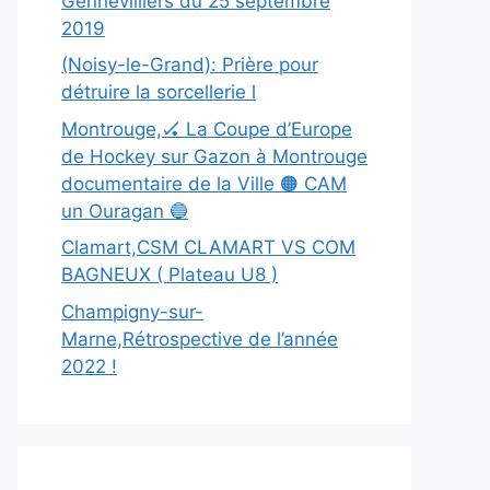
Gennevilliers du 25 septembre
2019
(Noisy-le-Grand): Prière pour
détruire la sorcellerie l
Montrouge,🏑 La Coupe d’Europe
de Hockey sur Gazon à Montrouge
documentaire de la Ville 🟠 CAM
un Ouragan 🔵
Clamart,CSM CLAMART VS COM
BAGNEUX ( Plateau U8 )
Champigny-sur-
Marne,Rétrospective de l’année
2022 !