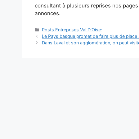
consultant à plusieurs reprises nos page
annonces.
Catégories
Posts Entreprises Val D'Oise:
Navigation
Le Pays basque promet de faire plus de place a
des
Dans Laval et son agglomération, on peut visite
articles