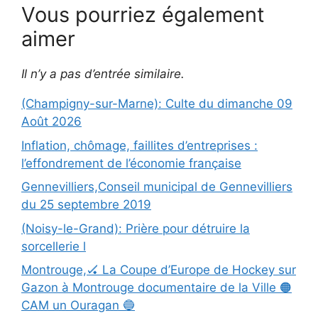
Vous pourriez également
aimer
Il n’y a pas d’entrée similaire.
(Champigny-sur-Marne): Culte du dimanche 09
Août 2026
Inflation, chômage, faillites d’entreprises :
l’effondrement de l’économie française
Gennevilliers,Conseil municipal de Gennevilliers
du 25 septembre 2019
(Noisy-le-Grand): Prière pour détruire la
sorcellerie l
Montrouge,🏑 La Coupe d’Europe de Hockey sur
Gazon à Montrouge documentaire de la Ville 🟠
CAM un Ouragan 🔵