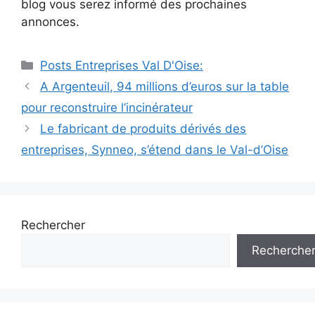
blog vous serez informé des prochaines
annonces.
Catégories
Posts Entreprises Val D'Oise:
Navigation
A Argenteuil, 94 millions d’euros sur la table
des
pour reconstruire l’incinérateur
articles
Le fabricant de produits dérivés des
entreprises, Synneo, s’étend dans le Val-d’Oise
Rechercher
Recherche