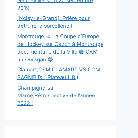
Gennevilliers du 25 septembre
2019
(Noisy-le-Grand): Prière pour
détruire la sorcellerie l
Montrouge,🏑 La Coupe d’Europe
de Hockey sur Gazon à Montrouge
documentaire de la Ville 🟠 CAM
un Ouragan 🔵
Clamart,CSM CLAMART VS COM
BAGNEUX ( Plateau U8 )
Champigny-sur-
Marne,Rétrospective de l’année
2022 !