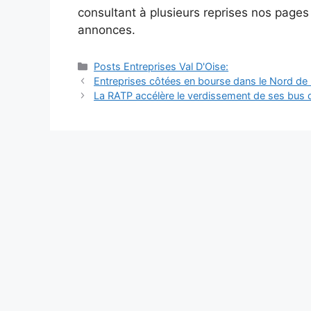
consultant à plusieurs reprises nos page
annonces.
Catégories
Posts Entreprises Val D'Oise:
Navigation
Entreprises côtées en bourse dans le Nord de l
des
La RATP accélère le verdissement de ses bus d
articles