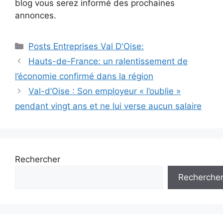
blog vous serez informé des prochaines
annonces.
Catégories
Posts Entreprises Val D'Oise:
Navigation
Hauts-de-France: un ralentissement de
des
l’économie confirmé dans la région
articles
Val-d’Oise : Son employeur « l’oublie »
pendant vingt ans et ne lui verse aucun salaire
Rechercher
Recherche