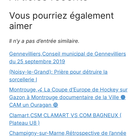
Vous pourriez également
aimer
Il n’y a pas d’entrée similaire.
Gennevilliers,Conseil municipal de Gennevilliers
du 25 septembre 2019
(Noisy-le-Grand): Prière pour détruire la
sorcellerie l
Montrouge,🏑 La Coupe d’Europe de Hockey sur
Gazon à Montrouge documentaire de la Ville 🟠
CAM un Ouragan 🔵
Clamart,CSM CLAMART VS COM BAGNEUX (
Plateau U8 )
Champigny-sur-Marne,Rétrospective de l’année