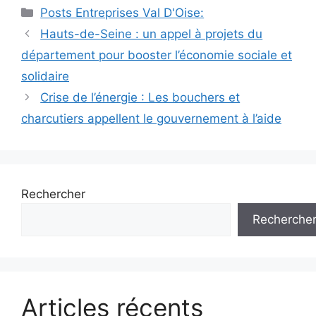
Catégories
Posts Entreprises Val D'Oise:
Navigation
Hauts-de-Seine : un appel à projets du
des
département pour booster l’économie sociale et
articles
solidaire
Crise de l’énergie : Les bouchers et
charcutiers appellent le gouvernement à l’aide
Rechercher
Recherche
Articles récents