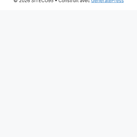
© 2026 SITECO95
• Construit avec
GeneratePress