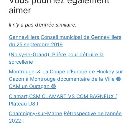
Vous pourriez également
aimer
Il n’y a pas d’entrée similaire.
Gennevilliers,Conseil municipal de Gennevilliers
du 25 septembre 2019
(Noisy-le-Grand): Prière pour détruire la
sorcellerie l
Montrouge,🏑 La Coupe d’Europe de Hockey sur
Gazon à Montrouge documentaire de la Ville 🟠
CAM un Ouragan 🔵
Clamart,CSM CLAMART VS COM BAGNEUX (
Plateau U8 )
Champigny-sur-Marne,Rétrospective de l’année
2022 !