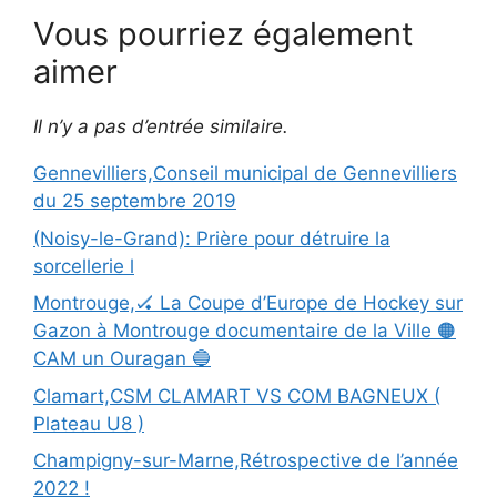
Vous pourriez également
aimer
Il n’y a pas d’entrée similaire.
Gennevilliers,Conseil municipal de Gennevilliers
du 25 septembre 2019
(Noisy-le-Grand): Prière pour détruire la
sorcellerie l
Montrouge,🏑 La Coupe d’Europe de Hockey sur
Gazon à Montrouge documentaire de la Ville 🟠
CAM un Ouragan 🔵
Clamart,CSM CLAMART VS COM BAGNEUX (
Plateau U8 )
Champigny-sur-Marne,Rétrospective de l’année
2022 !