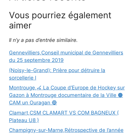
Vous pourriez également
aimer
Il n’y a pas d’entrée similaire.
Gennevilliers,Conseil municipal de Gennevilliers
du 25 septembre 2019
(Noisy-le-Grand): Prière pour détruire la
sorcellerie l
Montrouge,🏑 La Coupe d’Europe de Hockey sur
Gazon à Montrouge documentaire de la Ville 🟠
CAM un Ouragan 🔵
Clamart,CSM CLAMART VS COM BAGNEUX (
Plateau U8 )
Champigny-sur-Marne,Rétrospective de l’année