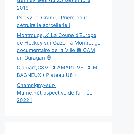
Gennevilliers du 25 septembre
2019
(Noisy-le-Grand): Prière pour
détruire la sorcellerie l
Montrouge,🏑 La Coupe d’Europe
de Hockey sur Gazon à Montrouge
documentaire de la Ville 🟠 CAM
un Ouragan 🔵
Clamart,CSM CLAMART VS COM
BAGNEUX ( Plateau U8 )
Champigny-sur-
Marne,Rétrospective de l’année
2022 !