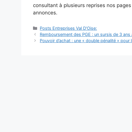
consultant à plusieurs reprises nos page
annonces.
Catégories
Posts Entreprises Val D'Oise:
Navigation
Remboursement des PGE : un sursis de 3 ans a
des
Pouvoir d’achat : une « double pénalité » pour 
articles