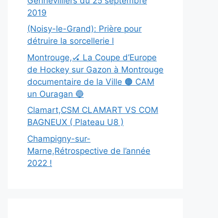
Gennevilliers du 25 septembre
2019
(Noisy-le-Grand): Prière pour
détruire la sorcellerie l
Montrouge,🏑 La Coupe d’Europe
de Hockey sur Gazon à Montrouge
documentaire de la Ville 🟠 CAM
un Ouragan 🔵
Clamart,CSM CLAMART VS COM
BAGNEUX ( Plateau U8 )
Champigny-sur-
Marne,Rétrospective de l’année
2022 !