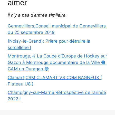
aimer
Il n’y a pas d’entrée similaire.
Gennevilliers,Conseil municipal de Gennevilliers
du 25 septembre 2019
(Noisy-le-Grand): Prière pour détruire la
sorcellerie l
Montrouge,🏑 La Coupe d’Europe de Hockey sur
Gazon à Montrouge documentaire de la Ville 🟠
CAM un Ouragan 🔵
Clamart,CSM CLAMART VS COM BAGNEUX (
Plateau U8 )
Champigny-sur-Marne,Rétrospective de l’année
2022 !