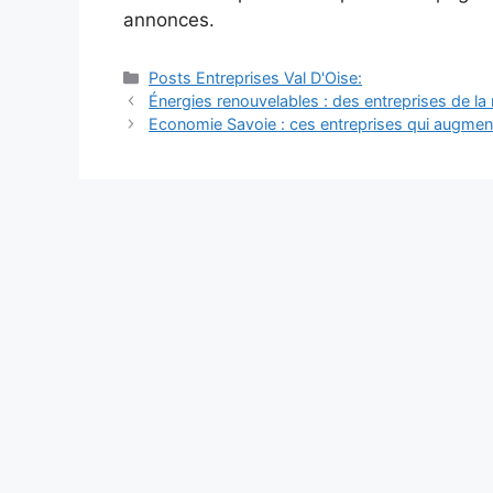
annonces.
Catégories
Posts Entreprises Val D'Oise:
Navigation
Énergies renouvelables : des entreprises de la
des
Economie Savoie : ces entreprises qui augment
articles