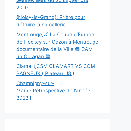
Gennevilliers du 25 septembre
2019
(Noisy-le-Grand): Prière pour
détruire la sorcellerie l
Montrouge,🏑 La Coupe d’Europe
de Hockey sur Gazon à Montrouge
documentaire de la Ville 🟠 CAM
un Ouragan 🔵
Clamart,CSM CLAMART VS COM
BAGNEUX ( Plateau U8 )
Champigny-sur-
Marne,Rétrospective de l’année
2022 !