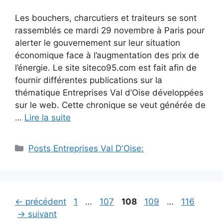
Les bouchers, charcutiers et traiteurs se sont
rassemblés ce mardi 29 novembre à Paris pour
alerter le gouvernement sur leur situation
économique face à l’augmentation des prix de
l’énergie. Le site siteco95.com est fait afin de
fournir différentes publications sur la
thématique Entreprises Val d’Oise développées
sur le web. Cette chronique se veut générée de
…
Lire la suite
Catégories
Posts Entreprises Val D'Oise:
Navigation
Page
Page
Page
Page
Page
←
précédent
1
…
107
108
109
…
116
des
→
suivant