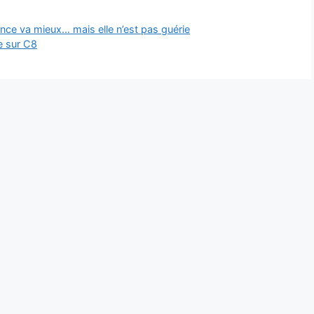
nce va mieux… mais elle n’est pas guérie
e sur C8