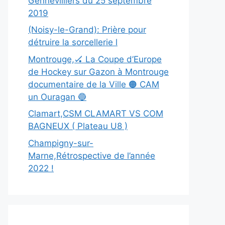
Gennevilliers du 25 septembre
2019
(Noisy-le-Grand): Prière pour
détruire la sorcellerie l
Montrouge,🏑 La Coupe d’Europe
de Hockey sur Gazon à Montrouge
documentaire de la Ville 🟠 CAM
un Ouragan 🔵
Clamart,CSM CLAMART VS COM
BAGNEUX ( Plateau U8 )
Champigny-sur-
Marne,Rétrospective de l’année
2022 !